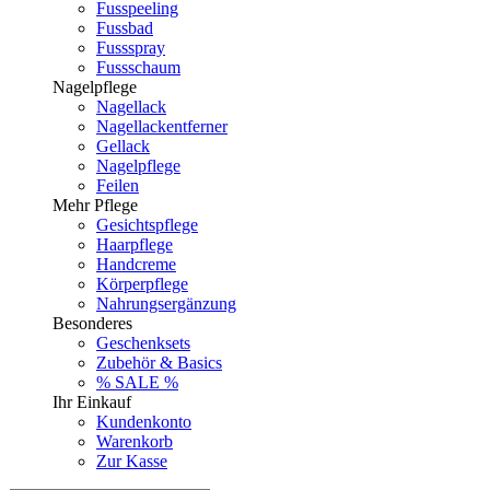
Fusspeeling
Fussbad
Fussspray
Fussschaum
Nagelpflege
Nagellack
Nagellackentferner
Gellack
Nagelpflege
Feilen
Mehr Pflege
Gesichtspflege
Haarpflege
Handcreme
Körperpflege
Nahrungsergänzung
Besonderes
Geschenksets
Zubehör & Basics
% SALE %
Ihr Einkauf
Kundenkonto
Warenkorb
Zur Kasse