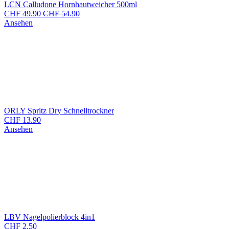
LCN Calludone Hornhautweicher 500ml
CHF
49.90
CHF
54.90
Ansehen
ORLY Spritz Dry Schnelltrockner
CHF
13.90
Ansehen
LBV Nagelpolierblock 4in1
CHF
2.50