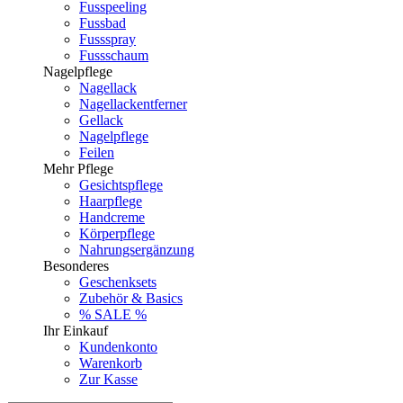
Fusspeeling
Fussbad
Fussspray
Fussschaum
Nagelpflege
Nagellack
Nagellackentferner
Gellack
Nagelpflege
Feilen
Mehr Pflege
Gesichtspflege
Haarpflege
Handcreme
Körperpflege
Nahrungsergänzung
Besonderes
Geschenksets
Zubehör & Basics
% SALE %
Ihr Einkauf
Kundenkonto
Warenkorb
Zur Kasse