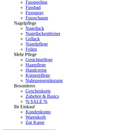
Fusspeeling
Fussbad
Fussspray
Fussschaum
Nagelpflege
Nagellack
Nagellackentferner
Gellack
Nagelpflege
Feilen
Mehr Pflege
Gesichtspflege
Haarpflege
Handcreme
Körperpflege
Nahrungsergänzung
Besonderes
Geschenksets
Zubehör & Basics
% SALE %
Ihr Einkauf
Kundenkonto
Warenkorb
Zur Kasse