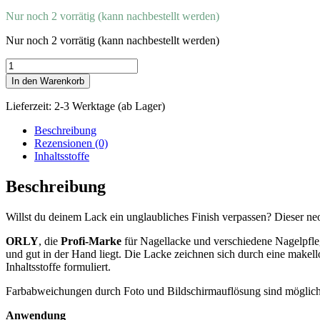
Nur noch 2 vorrätig (kann nachbestellt werden)
Nur noch 2 vorrätig (kann nachbestellt werden)
Orly
Nagellack
In den Warenkorb
Deko-
Topper
Lieferzeit:
2-3 Werktage (ab Lager)
(Hey
Bestie)
Beschreibung
Menge
Rezensionen (0)
Inhaltsstoffe
Beschreibung
Willst du deinem Lack ein unglaubliches Finish verpassen? Dieser ne
ORLY
, die
Profi-Marke
für Nagellacke und verschiedene Nagelpflege
und gut in der Hand liegt. Die Lacke zeichnen sich durch eine makell
Inhaltsstoffe formuliert.
Farbabweichungen durch Foto und Bildschirmauflösung sind möglich
Anwendung