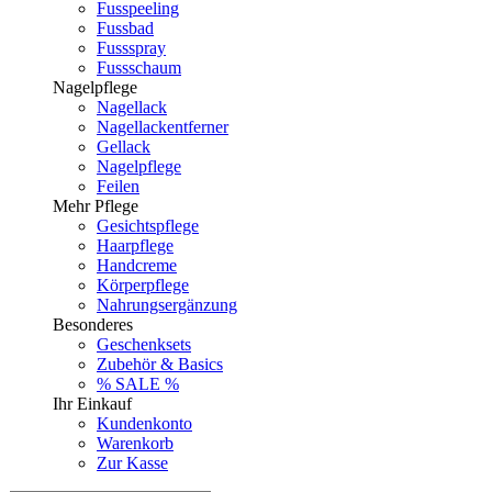
Fusspeeling
Fussbad
Fussspray
Fussschaum
Nagelpflege
Nagellack
Nagellackentferner
Gellack
Nagelpflege
Feilen
Mehr Pflege
Gesichtspflege
Haarpflege
Handcreme
Körperpflege
Nahrungsergänzung
Besonderes
Geschenksets
Zubehör & Basics
% SALE %
Ihr Einkauf
Kundenkonto
Warenkorb
Zur Kasse