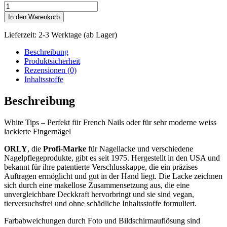
Orly
Nagellack
In den Warenkorb
(White
Tips)
Lieferzeit:
2-3 Werktage (ab Lager)
Menge
Beschreibung
Produktsicherheit
Rezensionen (0)
Inhaltsstoffe
Beschreibung
White Tips – Perfekt für French Nails oder für sehr moderne weiss
lackierte Fingernägel
ORLY
, die
Profi-Marke
für Nagellacke und verschiedene
Nagelpflegeprodukte, gibt es seit 1975. Hergestellt in den USA und
bekannt für ihre patentierte Verschlusskappe, die ein präzises
Auftragen ermöglicht und gut in der Hand liegt. Die Lacke zeichnen
sich durch eine makellose Zusammensetzung aus, die eine
unvergleichbare Deckkraft hervorbringt und sie sind vegan,
tierversuchsfrei und ohne schädliche Inhaltsstoffe formuliert.
Farbabweichungen durch Foto und Bildschirmauflösung sind