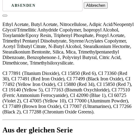
Abbrechen
ABSENDEN
Ethyl Acetate, Butyl Acetate, Nitrocellulose, Adipic Acid/Neopentyl
Glycol/Trimellitic Anhydride Copolymer, Isopropyl Alcohol,
Tosylamide/Epoxy Resin, Triphenyl Phosphate, Propyl Acetate,
Trimethyl Pentanyl Diisobutyrate, Styrene/Acrylates Copolymer,
Acetyl Tributyl Citrate, N-Butyl Alcohol, Stearalkonium Hectorite,
Stearalkonium Bentonite, Silica, Mica, Trimethylpentanediyl
Dibenzoate, Benzophenone-1, Polyvinyl Butyral, Citric Acid,
Dimethicone, Trimethylsiloxysilicate.
CI 77891 (Titanium Dioxide), CI 15850 (Red 6), CI 73360 (Red
30), CI 77491 (Red Iron Oxide), CI 77499 (Black Iron Oxide), CI
77492 (Yellow Iron Oxide), CI 15880 (Red 34), CI 15850 (Red 7),
CI 19140 (Yellow 5), CI 77163 (Bismuth Oxychloride), CI 77510
(Ferric Ammonium Ferrocyanide), CI 42090 (Blue 1), CI 60725
(Violet 2), CI 47005 (Yellow 10), CI 77000 (Aluminum Powder),
CI 77489 (Brown Iron Oxide), CI 77007 (Ultramarines), CI 77266
(Black 2), CI 77288 (Chronium Oxide Greens).
Aus der gleichen Serie