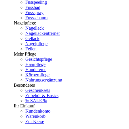
Fusspeeling
Fussbad
Fussspray
Fussschaum
Nagelpflege
Nagellack
Nagellackentferner
Gellack
Nagelpflege
Feilen
Mehr Pflege
Gesichtspflege
Haarpflege
Handcreme
Körperpflege
Nahrungsergänzung
Besonderes
Geschenksets
Zubehör & Basics
% SALE %
Ihr Einkauf
Kundenkonto
Warenkorb
Zur Kasse