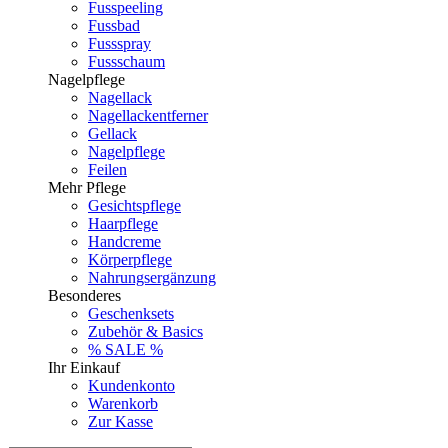
Fusspeeling
Fussbad
Fussspray
Fussschaum
Nagelpflege
Nagellack
Nagellackentferner
Gellack
Nagelpflege
Feilen
Mehr Pflege
Gesichtspflege
Haarpflege
Handcreme
Körperpflege
Nahrungsergänzung
Besonderes
Geschenksets
Zubehör & Basics
% SALE %
Ihr Einkauf
Kundenkonto
Warenkorb
Zur Kasse