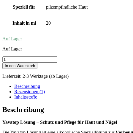
Speziell für
pilzempfindliche Haut
Inhalt in ml
20
Auf Lager
Auf Lager
Yavatop
Lösung
In den Warenkorb
zum
Schutz
Lieferzeit:
2-3 Werktage (ab Lager)
vor
Pilzbefall
Beschreibung
Menge
Rezensionen (1)
Inhaltsstoffe
Beschreibung
Yavatop Lösung – Schutz und Pflege für Haut und Nägel
Die Yavatop Lösung ist eine alkoholische Speziallösung zur
Vorbeugu