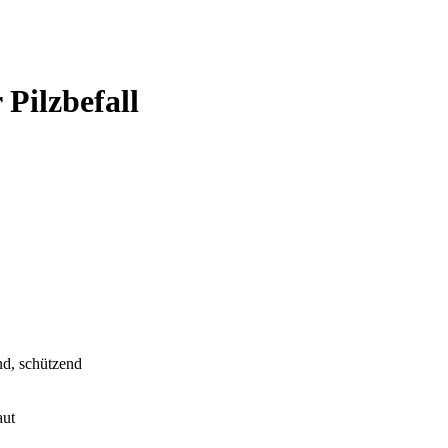
Pilzbefall
nd, schützend
aut