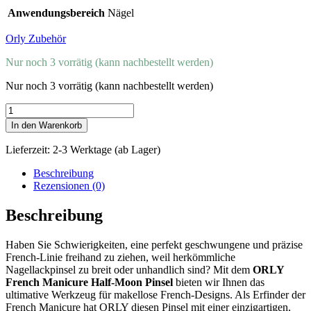
Anwendungsbereich
Nägel
Orly Zubehör
Nur noch 3 vorrätig (kann nachbestellt werden)
Nur noch 3 vorrätig (kann nachbestellt werden)
Orly
Pinsel
In den Warenkorb
French
Manicure
Lieferzeit:
2-3 Werktage (ab Lager)
Half-
Moon
Beschreibung
Menge
Rezensionen (0)
Beschreibung
Haben Sie Schwierigkeiten, eine perfekt geschwungene und präzise
French-Linie freihand zu ziehen, weil herkömmliche
Nagellackpinsel zu breit oder unhandlich sind? Mit dem
ORLY
French Manicure Half-Moon Pinsel
bieten wir Ihnen das
ultimative Werkzeug für makellose French-Designs. Als Erfinder der
French Manicure hat ORLY diesen Pinsel mit einer einzigartigen,