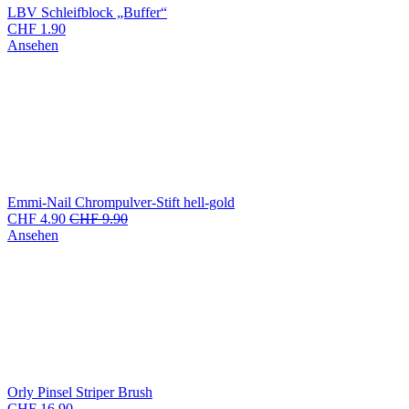
LBV Schleifblock „Buffer“
CHF
1.90
Ansehen
Emmi-Nail Chrompulver-Stift hell-gold
CHF
4.90
CHF
9.90
Ansehen
Orly Pinsel Striper Brush
CHF
16.90