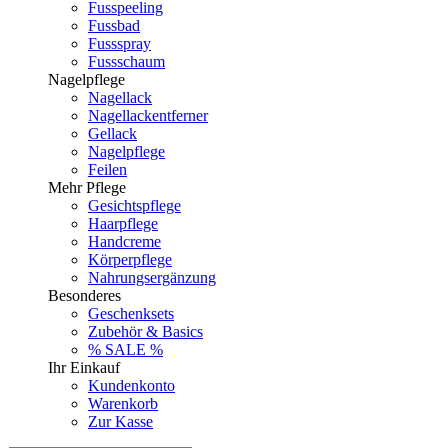
Fusspeeling
Fussbad
Fussspray
Fussschaum
Nagelpflege
Nagellack
Nagellackentferner
Gellack
Nagelpflege
Feilen
Mehr Pflege
Gesichtspflege
Haarpflege
Handcreme
Körperpflege
Nahrungsergänzung
Besonderes
Geschenksets
Zubehör & Basics
% SALE %
Ihr Einkauf
Kundenkonto
Warenkorb
Zur Kasse