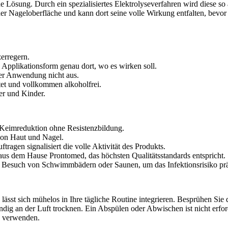
 Lösung. Durch ein spezialisiertes Elektrolyseverfahren wird diese so a
er Nageloberfläche und kann dort seine volle Wirkung entfalten, bevor
erregern.
 Applikationsform genau dort, wo es wirken soll.
her Anwendung nicht aus.
tet und vollkommen alkoholfrei.
er und Kinder.
 Keimreduktion ohne Resistenzbildung.
von Haut und Nagel.
ragen signalisiert die volle Aktivität des Produkts.
us dem Hause Prontomed, das höchsten Qualitätsstandards entspricht.
m Besuch von Schwimmbädern oder Saunen, um das Infektionsrisiko prä
lässt sich mühelos in Ihre tägliche Routine integrieren. Besprühen Sie
ndig an der Luft trocknen. Ein Abspülen oder Abwischen ist nicht erfor
zu verwenden.