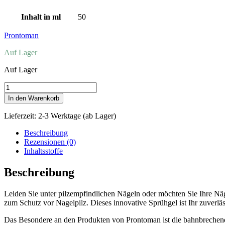
Inhalt in ml
50
Prontoman
Auf Lager
Auf Lager
Prontoman
PROTECT
In den Warenkorb
Nagel
Hygienespray
Lieferzeit:
2-3 Werktage (ab Lager)
Menge
Beschreibung
Rezensionen (0)
Inhaltsstoffe
Beschreibung
Leiden Sie unter pilzempfindlichen Nägeln oder möchten Sie Ihre Nä
zum Schutz vor Nagelpilz. Dieses innovative Sprühgel ist Ihr zuverl
Das Besondere an den Produkten von Prontoman ist die bahnbreche