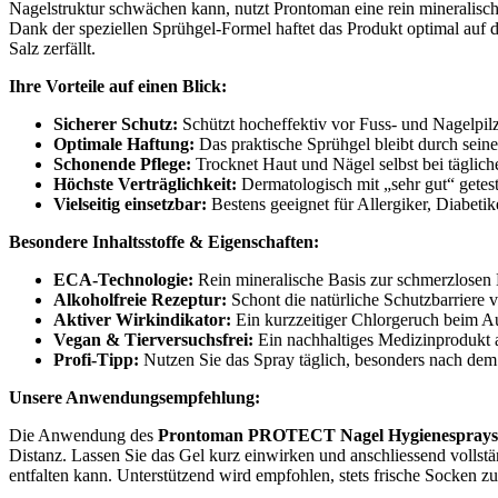
Nagelstruktur schwächen kann, nutzt Prontoman eine rein mineralische
Dank der speziellen Sprühgel-Formel haftet das Produkt optimal auf d
Salz zerfällt.
Ihre Vorteile auf einen Blick:
Sicherer Schutz:
Schützt hocheffektiv vor Fuss- und Nagelpilz
Optimale Haftung:
Das praktische Sprühgel bleibt durch seine
Schonende Pflege:
Trocknet Haut und Nägel selbst bei täglic
Höchste Verträglichkeit:
Dermatologisch mit „sehr gut“ getes
Vielseitig einsetzbar:
Bestens geeignet für Allergiker, Diabetik
Besondere Inhaltsstoffe & Eigenschaften:
ECA-Technologie:
Rein mineralische Basis zur schmerzlosen
Alkoholfreie Rezeptur:
Schont die natürliche Schutzbarriere 
Aktiver Wirkindikator:
Ein kurzzeitiger Chlorgeruch beim Auft
Vegan & Tierversuchsfrei:
Ein nachhaltiges Medizinprodukt a
Profi-Tipp:
Nutzen Sie das Spray täglich, besonders nach de
Unsere Anwendungsempfehlung:
Die Anwendung des
Prontoman PROTECT Nagel Hygienesprays
Distanz. Lassen Sie das Gel kurz einwirken und anschliessend vollstä
entfalten kann. Unterstützend wird empfohlen, stets frische Socken 