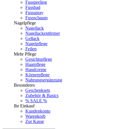
Fusspeeling
Fussbad
Fussspray
Fussschaum
Nagelpflege
Nagellack
Nagellackentferner
Gellack
Nagelpflege
Feilen
Mehr Pflege
Gesichtspflege
Haarpflege
Handcreme
Körperpflege
Nahrungsergänzung
Besonderes
Geschenksets
Zubehör & Basics
% SALE %
Ihr Einkauf
Kundenkonto
Warenkorb
Zur Kasse