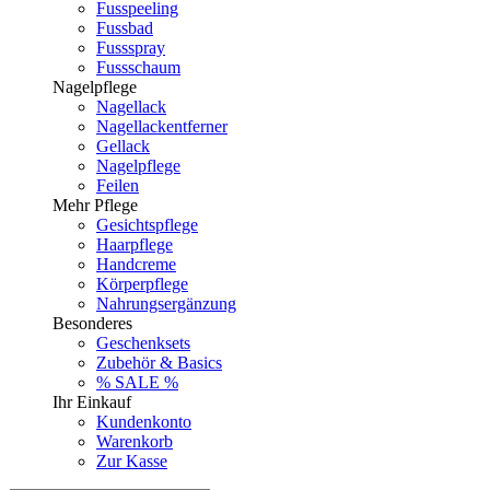
Fusspeeling
Fussbad
Fussspray
Fussschaum
Nagelpflege
Nagellack
Nagellackentferner
Gellack
Nagelpflege
Feilen
Mehr Pflege
Gesichtspflege
Haarpflege
Handcreme
Körperpflege
Nahrungsergänzung
Besonderes
Geschenksets
Zubehör & Basics
% SALE %
Ihr Einkauf
Kundenkonto
Warenkorb
Zur Kasse