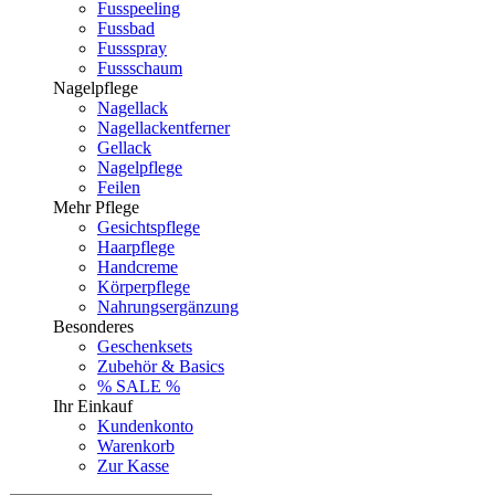
Fusspeeling
Fussbad
Fussspray
Fussschaum
Nagelpflege
Nagellack
Nagellackentferner
Gellack
Nagelpflege
Feilen
Mehr Pflege
Gesichtspflege
Haarpflege
Handcreme
Körperpflege
Nahrungsergänzung
Besonderes
Geschenksets
Zubehör & Basics
% SALE %
Ihr Einkauf
Kundenkonto
Warenkorb
Zur Kasse