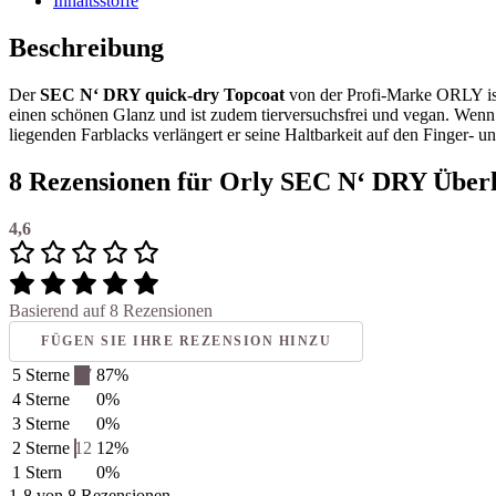
Inhaltsstoffe
Beschreibung
Der
SEC N‘ DRY quick-dry Topcoat
von der Profi-Marke ORLY ist e
einen schönen Glanz und ist zudem tierversuchsfrei und vegan. Wenn
liegenden Farblacks verlängert er seine Haltbarkeit auf den Finger- 
8 Rezensionen für
Orly SEC N‘ DRY Überla
4,6
Basierend auf 8 Rezensionen
FÜGEN SIE IHRE REZENSION HINZU
5 Sterne
87
87%
4 Sterne
0%
3 Sterne
0%
2 Sterne
12
12%
1 Stern
0%
1-8 von 8 Rezensionen