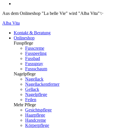
Aus dem Onlineshop "La belle Vie" wird "Alba Vita"✨
Alba Vita
Kontakt & Beratung
Onlineshop
Fusspflege
Fusscreme
Fusspeeling
Fussbad
Fussspray
Fussschaum
Nagelpflege
Nagellack
Nagellackentferner
Gellack
Nagelpflege
Feilen
Mehr Pflege
Gesichtspflege
Haarpflege
Handcreme
Körperpflege