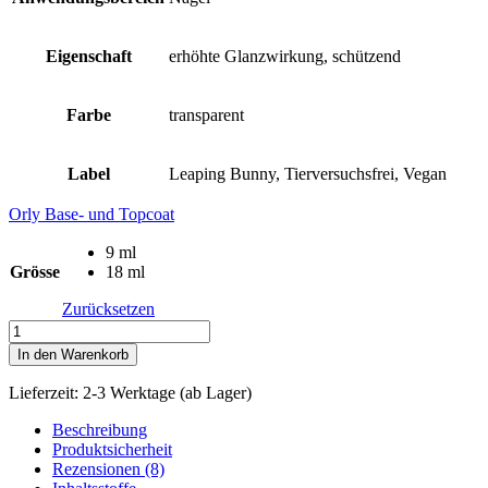
Eigenschaft
erhöhte Glanzwirkung, schützend
Farbe
transparent
Label
Leaping Bunny, Tierversuchsfrei, Vegan
Orly Base- und Topcoat
9 ml
Grösse
18 ml
Zurücksetzen
Orly
SEC
In den Warenkorb
N'
DRY
Lieferzeit:
2-3 Werktage (ab Lager)
Überlack
(transparent)
Beschreibung
Menge
Produktsicherheit
Rezensionen (8)